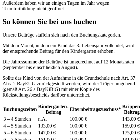
Außerdem haben wir an einigen Tagen im Jahr wegen
Teamfortbildung nicht geöffnet.
So können Sie bei uns buchen
Unsere Beiträge staffeln sich nach den Buchungskategorien.
Mit dem Monat, in dem ein Kind das 3. Lebensjahr vollendet, wird
der entsprechende Beitrag für den Kindergarten erhoben.
Die Jahressumme der Beiträge ist umgerechnet auf 12 Monatsraten
(September bis einschließlich August).
Sollte das Kind von der Aufnahme in die Grundschule nach Art. 37
Abs. 2 BayEUG zurückgestellt werden, wird der Träger umgehend
(gemäß Art. 26 a BayKiBiG) mit einer Kopie des
Rückstellungsbescheids darüber unterrichtet.
Kindergarten-
Krippen
Buchungszeiten
Elternbeitragszuschuss*
Beitrag
Beitrag
3 – 4 Stunden
n.A.
100,00 €
143,00 €
4 – 5 Stunden
133,00 €
100,00 €
159,00 €
5 – 6 Stunden
147,00 €
100,00 €
175,00 €
6 – 7 Stunden
161,00 €
100,00 €
191,00 €